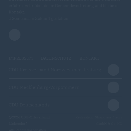
erfahre mehr über deine Gemeindevertretung und bleibe in
Kontakt.
#Gemeinsam Zukunft gestalten
IMPRESSUM
DATENSCHUTZ
KONTAKT
CDU Kreisverband Nordwestmecklenburg
CDU Mecklenburg-Vorpommern
CDU Deutschlands
@2026 CDU-Ortsverband
Realisation: Sharkness Media
Lüdersdorf
GmbH & Co. KG
Alle Rechte vorbehalten.