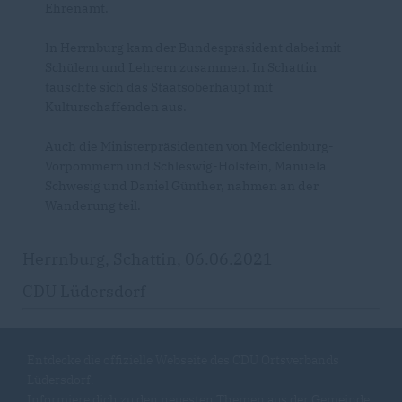
Ehrenamt.
In Herrnburg kam der Bundespräsident dabei mit
Schülern und Lehrern zusammen. In Schattin
tauschte sich das Staatsoberhaupt mit
Kulturschaffenden aus.
Auch die Ministerpräsidenten von Mecklenburg-
Vorpommern und Schleswig-Holstein, Manuela
Schwesig und Daniel Günther, nahmen an der
Wanderung teil.
Herrnburg, Schattin, 06.06.2021
CDU Lüdersdorf
Entdecke die offizielle Webseite des CDU Ortsverbands
Lüdersdorf.
Informiere dich zu den neuesten Themen aus der Gemeinde,