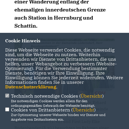
einer Wanderung entlang der
ehemaligen innerdeutschen Grenze
auch Station in Herrnburg und
Schattin.
Cookie Hinweis
Diese Webseite verwendet Cookies, die notwendig
sind, um die Webseite zu nutzen. Weiterhin
verwenden wir Dienste von Drittanbietern, die uns
helfen, unser Webangebot zu verbessern (Website-
Optmierung). Für die Verwendung bestimmter
Dienste, benötigen wir Ihre Einwilligung. Ihre
Einwilligung können Sie jederzeit widerrufen. Weitere
Informationen finden Sie in unserer
Datenschutzerklärung
.
Technisch notwendige Cookies (
Übersicht
)
Die notwendigen Cookies werden allein für den
Hohen Besuch konnte Bürgermeister Dr. Erhard
ordnungsgemäßen Gebrauch der Webseite benötigt.
Huzel (Bildmitte) am 06.06.2021 in der Gemeinde
Cookies von Drittanbietern (
Übersicht
)
Lüdersdorf begrüßen: Bundespräsident Frank-
Zur Optimierung unserer Webseite binden wir Dienste und
Angebote von Drittanbietern ein.
Walter Steinmeier (1. v.l.) und First Lady Elke
Büdenbender (3. v.l.) besuchten im Rahmen einer