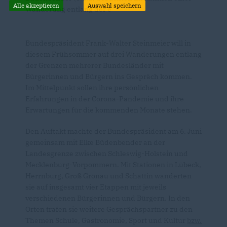
Alle akzeptieren
Auswahl speichern
Wanderung entlang der e
Bundespräsident Frank-Walter Steinmeier will in
diesem Frühsommer auf drei Wanderungen entlang
der Grenzen mehrerer Bundesländer mit
Bürgerinnen und Bürgern ins Gespräch kommen.
Im Mittelpunkt sollen ihre persönlichen
Erfahrungen in der Corona-Pandemie und ihre
Erwartungen für die kommenden Monate stehen.
Den Auftakt machte der Bundespräsident am 6. Juni
gemeinsam mit Elke Büdenbender an der
Landesgrenze zwischen Schleswig-Holstein und
Mecklenburg-Vorpommern. Mit Stationen in Lübeck,
Herrnburg, Groß Grönau und Schattin wanderten
sie auf insgesamt vier Etappen mit jeweils
verschiedenen Bürgerinnen und Bürgern. In den
Orten trafen sie weitere Gesprächspartner zu den
Themen Schule, Gastronomie, Sport und Kultur
bzw.