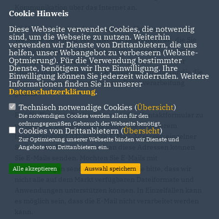
Kommunikation über das Internet an.
Cookie Hinweis
Diese Webseite verwendet Cookies, die notwendig
(1) Neben der rein informatorischen Nutzung unserer
sind, um die Webseite zu nutzen. Weiterhin
Webseite bieten wir verschiedene Leistungen an, die Sie
verwenden wir Dienste von Drittanbietern, die uns
bei Interesse nutzen können. Dazu müssen Sie in der
helfen, unser Webangebot zu verbessern (Website-
Optmierung). Für die Verwendung bestimmter
Regel personenbezogene Daten angeben, die wir zur
Dienste, benötigen wir Ihre Einwilligung. Ihre
Erbringung der jeweiligen Leistung nutzen und für die die
Einwilligung können Sie jederzeit widerrufen. Weitere
zuvor genannten Grundsätze zur Datenverarbeitung
Informationen finden Sie in unserer
Datenschutzerklärung
.
gelten.
Technisch notwendige Cookies (
Übersicht
)
Für die Kommunikation bitten wir das Kontaktformular zu
Die notwendigen Cookies werden allein für den
ordnungsgemäßen Gebrauch der Webseite benötigt.
verwenden. Darüberhinaus finden Sie in unserem
Cookies von Drittanbietern (
Übersicht
)
Internetangebot u.U. weitere E-Mail-Adressen einzelner
Zur Optimierung unserer Webseite binden wir Dienste und
Stellen oder Personen. Auch an diese Adressen können
Angebote von Drittanbietern ein.
Sie E-Mails senden. Möchten Sie E-Mails mit
Dateianhängen senden, so beachten Sie bitte, dass wir
Alle akzeptieren
Auswahl speichern
nicht alle auf dem Markt verfügbaren Dateiformate und
Anwendungen unterstützen können. In Einzelfällen kann
es möglich sein, dass die E-Mail nicht verarbeitet werden
kann.