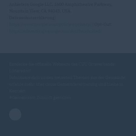
Anbieters Google LLC, 1600 Amphitheatre Parkway,
Mountain View, CA 94043, USA.
Datenschutzerklärung:
https://www.google.com/policies/privacy/
| Opt-Out:
https://adssettings.google.com/authenticated
Entdecke die offizielle Webseite des CDU Ortsverbands
Lüdersdorf.
Informiere dich zu den neuesten Themen aus der Gemeinde,
erfahre mehr über deine Gemeindevertretung und bleibe in
Kontakt.
#Gemeinsam Zukunft gestalten