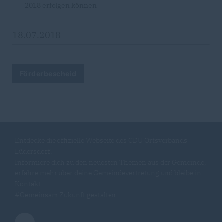
2018 erfolgen können
18.07.2018
Förderbescheid
Entdecke die offizielle Webseite des CDU Ortsverbands
Lüdersdorf.
Informiere dich zu den neuesten Themen aus der Gemeinde,
erfahre mehr über deine Gemeindevertretung und bleibe in
Kontakt.
#Gemeinsam Zukunft gestalten