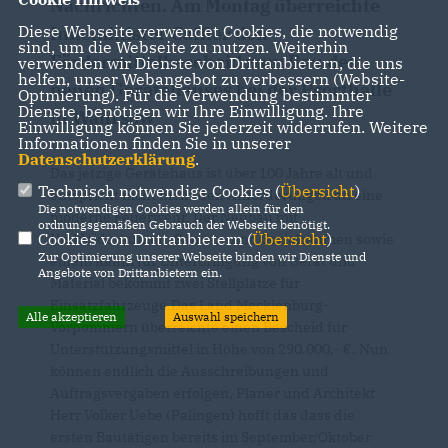
Nachrichten. Am Montag überreichte
Diese Webseite verwendet Cookies, die notwendig
Inneminister Caffier den
sind, um die Webseite zu nutzen. Weiterhin
Fördermittelbescheid zum Bau des
verwenden wir Dienste von Drittanbietern, die uns
helfen, unser Webangebot zu verbessern (Website-
neuen Gerätehauses bei der Psorthalle
Optmierung). Für die Verwendung bestimmter
Dienste, benötigen wir Ihre Einwilligung. Ihre
in Wahrsow
Einwilligung können Sie jederzeit widerrufen. Weitere
Informationen finden Sie in unserer
Datenschutzerklärung
.
Das jetzige Gerätehaus ist über 100 Jahre alt und
Technisch notwendige Cookies (
Übersicht
)
entspricht nicht mehr den Anforderungen an eine
Die notwendigen Cookies werden allein für den
moderne Feuerwehr. Der Neubau mit
ordnungsgemäßen Gebrauch der Webseite benötigt.
Cookies von Drittanbietern (
Übersicht
)
Umkleideräumen, Sanitär- und Sozialräumen sowie
Zur Optimierung unserer Webseite binden wir Dienste und
einem Raum für Unterbringung von Gerät und
Angebote von Drittanbietern ein.
Material bekommt zwei Stellplätze für
Einsatzfahrzeuge.Das Land Mecklenburg-
Alle akzeptieren
Auswahl speichern
Vorpommern überreichte einen Bescheid für
Unterstützungsmittel in Höhe von 290.000,- €. Nun
können endlich die Ausschreibungen und
Auftragsvergaben erfolgen, Planer und Architekt
Herr Volker Uebe (Palingen) hofft das dass die
ersten Bautätigen bereits im September/Oktober