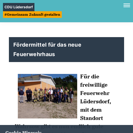
CDU Lüdersdorf
#Gemeinsam Zukunft gestalten
Fördermittel für das neue
Feuerwehrhaus
Für die
freiwillige
Feuerwehr
Lüdersdorf,
mit dem
Standort
Wahrsow gibt es nun endlich gute
Cookie Hinweis