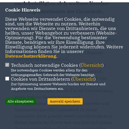
nach beteiligten sich weitere Vereine
Cookie Hinweis
und Organisationen der Gemeinde.
Diese Webseite verwendet Cookies, die notwendig
sind, um die Webseite zu nutzen. Weiterhin
In diesem Jahr startete der Frühjahrsputz mit
verwenden wir Dienste von Drittanbietern, die uns
helfen, unser Webangebot zu verbessern (Website-
einem Jubiläum - zum 20. Mal wurde dieser
Optmierung). Für die Verwendung bestimmter
durchgeführt. Traditionell dabei: Mitglieder der FFw
Dienste, benötigen wir Ihre Einwilligung. Ihre
Palingen mit Jugendwehr, FF Herrnburg mit
Einwilligung können Sie jederzeit widerrufen. Weitere
Informationen finden Sie in unserer
Jugendwehr, FF Schattin, Jägerschaft Schattin,
Datenschutzerklärung
.
Fanfarenzug Lüdersdorf e.V.,
Technisch notwendige Cookies (
Übersicht
)
Landwirtschaftsbetrieb Lüdersdorf, Jägerschaft
Die notwendigen Cookies werden allein für den
Herrnburg, und natürlich die CDU Lüdersdorf.
ordnungsgemäßen Gebrauch der Webseite benötigt.
Insgesamt gut 50-60 fleißige Sammler, Groß und
Cookies von Drittanbietern (
Übersicht
)
Klein, verteilt auf die Ortschaften haben ihren
Zur Optimierung unserer Webseite binden wir Dienste und
Angebote von Drittanbietern ein.
Heimatort vom Unrat befreit. Für die Unterstützung
durch örtliche Geschäftsleute und
Alle akzeptieren
Auswahl speichern
Gewerbetreibende dankte der Bürgermeister und
Vorsitzender der CDU Lüdersdorf, Dr. Huzel
besonders. Nach getaner Arbeit und Glück mit dem
Wetter, konnte bei Würstchen vom Grill und kühlen
Getränken ein kleines Dankeschön an die vielen