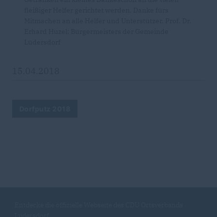
fleißiger Helfer gerichtet werden. Danke fürs
Mitmachen an alle Helfer und Unterstützer. Prof. Dr.
Erhard Huzel: Bürgermeisters der Gemeinde
Lüdersdorf
15.04.2018
Dorfputz 2018
Entdecke die offizielle Webseite des CDU Ortsverbands
Lüdersdorf.