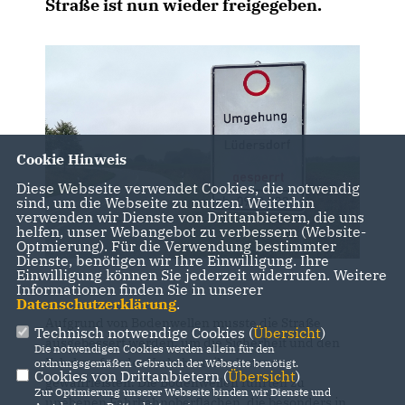
Straße ist nun wieder freigegeben.
Cookie Hinweis
Diese Webseite verwendet Cookies, die notwendig
sind, um die Webseite zu nutzen. Weiterhin
verwenden wir Dienste von Drittanbietern, die uns
helfen, unser Webangebot zu verbessern (Website-
Optmierung). Für die Verwendung bestimmter
Dienste, benötigen wir Ihre Einwilligung. Ihre
Einwilligung können Sie jederzeit widerrufen. Weitere
Informationen finden Sie in unserer
Datenschutzerklärung
.
Aufgrund von Bodenwellen musste die Straße
Technisch notwendige Cookies (
Übersicht
)
ausgebessert werden, um die Sicherheit und den
Die notwendigen Cookies werden allein für den
Fahrkomfort der Verkehrsteilnehmer zu
ordnungsgemäßen Gebrauch der Webseite benötigt.
Cookies von Drittanbietern (
Übersicht
)
gewährleisten. Die Bodenwellen führten zu
Zur Optimierung unserer Webseite binden wir Dienste und
unebenen Fahrbahnoberflächen, die besonders in