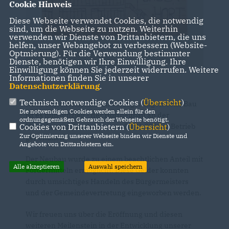
Cookie Hinweis
Diese Webseite verwendet Cookies, die notwendig
sind, um die Webseite zu nutzen. Weiterhin
verwenden wir Dienste von Drittanbietern, die uns
helfen, unser Webangebot zu verbessern (Website-
Optmierung). Für die Verwendung bestimmter
Dienste, benötigen wir Ihre Einwilligung. Ihre
Einwilligung können Sie jederzeit widerrufen. Weitere
Informationen finden Sie in unserer
Datenschutzerklärung
.
Technisch notwendige Cookies (
Übersicht
)
Nach zwischenzeitlichen Verzögerungen beim Bau
Die notwendigen Cookies werden allein für den
ist es nun offiziell - der Hortneubau an der
ordnungsgemäßen Gebrauch der Webseite benötigt.
Herrnburger Schule wird am 04.01.2022 in Betrieb
Cookies von Drittanbietern (
Übersicht
)
Zur Optimierung unserer Webseite binden wir Dienste und
genommen.
Angebote von Drittanbietern ein.
Der Neubau wurde zu einem beachtlichen Anteil mit
Alle akzeptieren
Auswahl speichern
Fördermitteln ermöglicht. Diese Gelder konnten
durch umsichtiges Handeln des Bürgermeisters
und der Gemeindevertretung eingeworben werden.
Wir freuen uns über die Eröffnung und diesen
weiteren Meilenstein in der Entwicklung unserer