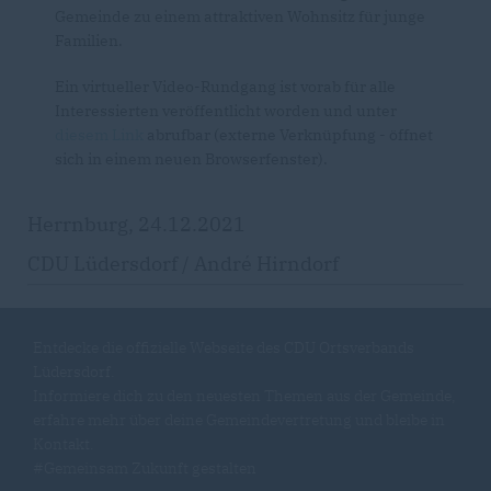
Gemeinde zu einem attraktiven Wohnsitz für junge
Familien.
Ein virtueller Video-Rundgang ist vorab für alle
Interessierten veröffentlicht worden und unter
diesem Link
abrufbar (externe Verknüpfung - öffnet
sich in einem neuen Browserfenster).
Herrnburg, 24.12.2021
CDU Lüdersdorf / André Hirndorf
Entdecke die offizielle Webseite des CDU Ortsverbands
Lüdersdorf.
Informiere dich zu den neuesten Themen aus der Gemeinde,
erfahre mehr über deine Gemeindevertretung und bleibe in
Kontakt.
#Gemeinsam Zukunft gestalten