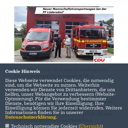
Bürgermeister Prof. Dr. Erhard Huzel übergibt die
Cookie Hinweis
Fahrzeugschlüssel für den neuen MTW an
Diese Webseite verwendet Cookies, die notwendig
Ortswehrführer Stefan Borowski.
sind, um die Webseite zu nutzen. Weiterhin
verwenden wir Dienste von Drittanbietern, die uns
helfen, unser Webangebot zu verbessern (Website-
Optmierung). Für die Verwendung bestimmter
Darauf hat die Freiwillige Feuerwehr Lüdersdorf am
Dienste, benötigen wir Ihre Einwilligung. Ihre
Einwilligung können Sie jederzeit widerrufen. Weitere
Standort Wahrsow lange gewartet: Der neue
Informationen finden Sie in unserer
Mannschaftstransportwagen traf am 12.07.2021 bei
Datenschutzerklärung
.
der FF Lüdersdorf am neuen Gerätehaus
Technisch notwendige Cookies (
Übersicht
)
in Wahrsow ein.