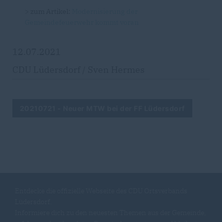
> zum Artikel:
Modernisierung der
Gemeindefeuerwehr kommt voran
12.07.2021
CDU Lüdersdorf / Sven Hermes
20210721 - Neuer MTW bei der FF Lüdersdorf
Entdecke die offizielle Webseite des CDU Ortsverbands
Lüdersdorf.
Informiere dich zu den neuesten Themen aus der Gemeinde,