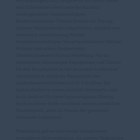
Abstimmungen nicht zeitgerecht erfolgten. Etwas
sehr Erfreuliches aber hatte der kürzlich
wiedergewählte Kreiswehrführer,
Kreisbrandmeister Torsten Gromm zur Sitzung
unserer Gemeindewehr mitgebracht, nämlich eine
besondere Auszeichnung für den
Gemeindewehrführer, Hauptbrandmeister Michael
Schinke und seinen Stellvertreter,
Oberbrandmeister Florian Mekelburg. Für ihr
besonderes jahreslanges Engagement und Einsatz
für den Brandschutz in der Gemeinde Lüdersdorf
überreichte er ihnen die Ehrennadel des
Landesfeuerwehrverbandes M-V in Silber. Die
beiden Geehrten waren sichtlich überrascht, aber
auch dankbar für diese herausragende Ehrung.
Auch an dieser Stelle nochmals meinen herzlichen
Glückwunsch, auch im Namen der gesamten
Gemeinde Lüdersdorf.
Musikalisch gab es nun wieder einmal einen
besonderen Ohrenschmaus: An unserer Regionalen