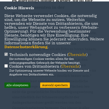
es allerdings immer wieder, nicht nur
von Interessenten in der
Cookie Hinweis
Bürgermeistersprechstunde.
Diese Webseite verwendet Cookies, die notwendig
sind, um die Webseite zu nutzen. Weiterhin
verwenden wir Dienste von Drittanbietern, die uns
helfen, unser Webangebot zu verbessern (Website-
Doch noch ein Wort zum letzten Wintereinbruch:
Optmierung). Für die Verwendung bestimmter
Der Winterdienst
auf den Straßen in der Gemeinde,
Dienste, benötigen wir Ihre Einwilligung. Ihre
auch auf gemeindlichen Wegen, war nach dem teils
Einwilligung können Sie jederzeit widerrufen. Weitere
Informationen finden Sie in unserer
kräftigen Schneefall wieder einmal eine
Datenschutzerklärung
.
Herausforderung. Was ich als Echo zu hören bekam,
lautete etwa so: „Auf den gemeindlichen Flächen
Technisch notwendige Cookies (
Übersicht
)
Die notwendigen Cookies werden allein für den
klappt es gut, auf den größeren Straßen in den
ordnungsgemäßen Gebrauch der Webseite benötigt.
Ortslagen, aber auch dem Abschnitt zwischen
Cookies von Drittanbietern (
Übersicht
)
Lüdersdorf Kreisel und Herrnburg Ortseingang – na
Zur Optimierung unserer Webseite binden wir Dienste und
Angebote von Drittanbietern ein.
ja. Das könnte stellenweise deutlich besser sein.“
Folgendes lässt sich dazu sagen: Gemeindliche
Alle akzeptieren
Auswahl speichern
Wege, Gehwege auf gemeindlichen Flächen (wo
nicht die gemeindliche Straßenreinigungssatzung
einschließlich der Schneeräumpflicht der
Anlieger/Anwohner greift) werden von den
Gemeindearbeitern beräumt. Das klappt in aller