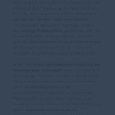
Gewerbegebiet weiter bis zur Autobahnbrücke, bis
schließlich zum Ortseingang von Klein-Neuleben.
Ich hoffe, dass die Arbeiten dort nun fristgerecht
durchgeführt werden – ohne wetterbedingte
Verzögerungen wie zuletzt – und möglichst bald
eine
wichtige Radwegelücke
geschlossen sein wird.
Es war schließlich ein langes Warten, wenn ich
bedenke, dass ich bereits vor einigen Jahren wegen
der Streckenführung einen Vor-Ort-Termin mit
Vertretern des Straßenbauamtes Schwerin hatte.
In der diesjährigen
Jahreshauptversammlung der
Gemeindewehr Lüdersdorf
musste ich leider auch
wegen einiger Vorhaben um weitere Geduld bitten.
Wir haben zwar weiter Positionen zur Umsetzung
der Feuerwehrbedarfsplans in die
Haushaltsplanung eingestellt, doch konnte der
Finanzausschuss zuletzt keine Empfehlung zur
Haushaltssatzung 2018 an die Gemeindevertretung
geben, da amtsinterne Zuarbeiten und