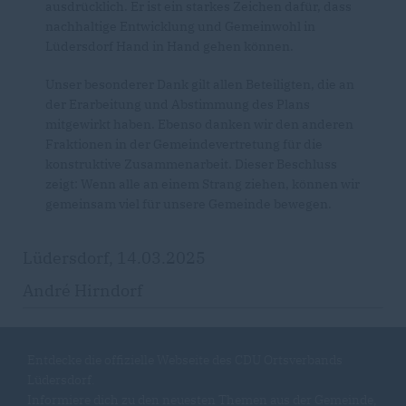
ausdrücklich. Er ist ein starkes Zeichen dafür, dass
nachhaltige Entwicklung und Gemeinwohl in
Lüdersdorf Hand in Hand gehen können.
Unser besonderer Dank gilt allen Beteiligten, die an
der Erarbeitung und Abstimmung des Plans
mitgewirkt haben. Ebenso danken wir den anderen
Fraktionen in der Gemeindevertretung für die
konstruktive Zusammenarbeit. Dieser Beschluss
zeigt: Wenn alle an einem Strang ziehen, können wir
gemeinsam viel für unsere Gemeinde bewegen.
Lüdersdorf, 14.03.2025
André Hirndorf
Entdecke die offizielle Webseite des CDU Ortsverbands
Lüdersdorf.
Informiere dich zu den neuesten Themen aus der Gemeinde,