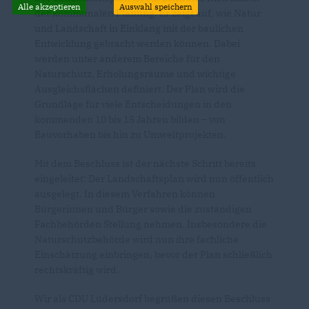
Alle akzeptieren
Auswahl speichern
der kommunalen Planung. Er zeigt auf, wie Natur
und Landschaft in Einklang mit der baulichen
Entwicklung gebracht werden können. Dabei
werden unter anderem Bereiche für den
Naturschutz, Erholungsräume und wichtige
Ausgleichsflächen definiert. Der Plan wird die
Grundlage für viele Entscheidungen in den
kommenden 10 bis 15 Jahren bilden – von
Bauvorhaben bis hin zu Umweltprojekten.
Mit dem Beschluss ist der nächste Schritt bereits
eingeleitet: Der Landschaftsplan wird nun öffentlich
ausgelegt. In diesem Verfahren können
Bürgerinnen und Bürger sowie die zuständigen
Fachbehörden Stellung nehmen. Insbesondere die
Naturschutzbehörde wird nun ihre fachliche
Einschätzung einbringen, bevor der Plan schließlich
rechtskräftig wird.
Wir als CDU Lüdersdorf begrüßen diesen Beschluss