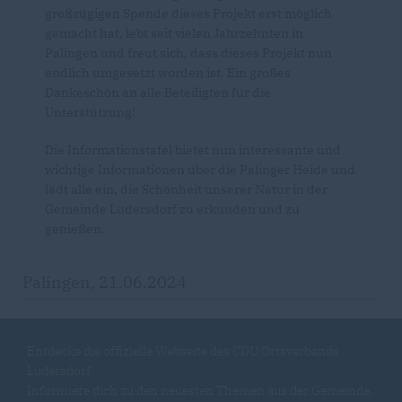
großzügigen Spende dieses Projekt erst möglich
gemacht hat, lebt seit vielen Jahrzehnten in
Palingen und freut sich, dass dieses Projekt nun
endlich umgesetzt worden ist. Ein großes
Dankeschön an alle Beteiligten für die
Unterstützung!
Die Informationstafel bietet nun interessante und
wichtige Informationen über die Palinger Heide und
lädt alle ein, die Schönheit unserer Natur in der
Gemeinde Lüdersdorf zu erkunden und zu
genießen.
Palingen, 21.06.2024
Entdecke die offizielle Webseite des CDU Ortsverbands
Lüdersdorf.
Informiere dich zu den neuesten Themen aus der Gemeinde,