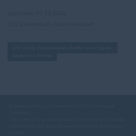
Lenschow, 03.10.2023
CDU Lüdersdorf / André Hirndorf
3.10.2023: Traditionelles Treffen zum Tag der
Deutschen Einheit
Entdecke die offizielle Webseite des CDU Ortsverbands
Lüdersdorf.
Informiere dich zu den neuesten Themen aus der Gemeinde,
erfahre mehr über deine Gemeindevertretung und bleibe in
Kontakt.