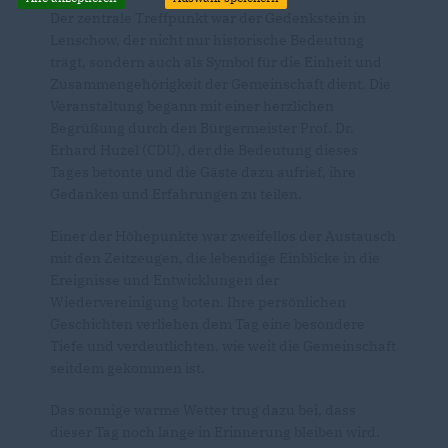
Der zentrale Treffpunkt war der Gedenkstein in
Lenschow, der nicht nur historische Bedeutung
trägt, sondern auch als Symbol für die Einheit und
Zusammengehörigkeit der Gemeinschaft dient. Die
Veranstaltung begann mit einer herzlichen
Begrüßung durch den Bürgermeister Prof. Dr.
Erhard Huzel (CDU), der die Bedeutung dieses
Tages betonte und die Gäste dazu aufrief, ihre
Gedanken und Erfahrungen zu teilen.
Einer der Höhepunkte war zweifellos der Austausch
mit den Zeitzeugen, die lebendige Einblicke in die
Ereignisse und Entwicklungen der
Wiedervereinigung boten. Ihre persönlichen
Geschichten verliehen dem Tag eine besondere
Tiefe und verdeutlichten, wie weit die Gemeinschaft
seitdem gekommen ist.
Das sonnige warme Wetter trug dazu bei, dass
dieser Tag noch lange in Erinnerung bleiben wird.